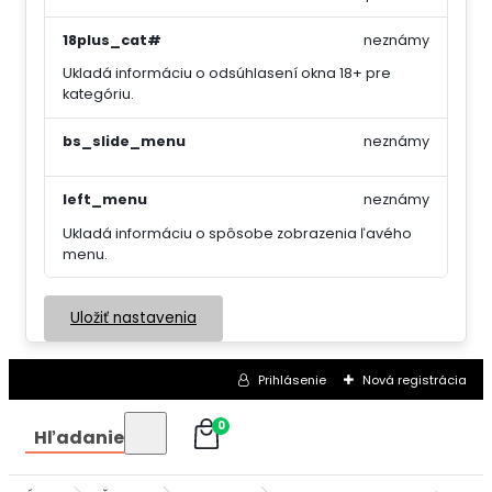
18plus_cat#
neznámy
Ukladá informáciu o odsúhlasení okna 18+ pre
kategóriu.
bs_slide_menu
neznámy
left_menu
neznámy
Ukladá informáciu o spôsobe zobrazenia ľavého
menu.
Uložiť nastavenia
Prihlásenie
Nová registrácia
0
Hľadanie