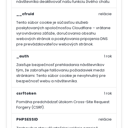
návštevníka deaktivovať našu funkciu živého chatu.
__cfruid
relácie
Tento súbor cookie je súčasťou služieb
poskytovaných spoločnosťou Cloudflare – vrátane
vyrovnávania záťaže, doručovania obsahu
webových stránok a poskytovania pripojenia DNS
pre prevádzkovateľov webových stránok.
_auth
1 rok
Zaisťuje bezpečnosť prehliadania návštevníkov
tým, že zabraňuje falšovaniu požiadaviek medzi
stránkami. Tento súbor cookie je nevyhnutný pre
bezpečnosť webu a návštevníka.
csrftoken
1 rok
Pomáha predchádzať útokom Cross-Site Request
Forgery (CSRF).
PHPSESSID
relácie