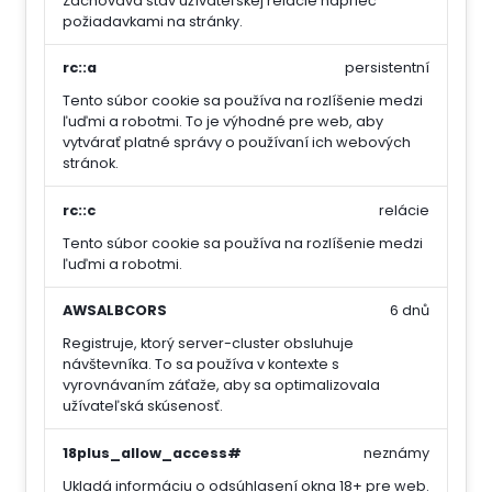
Zachováva stav užívateľskej relácie naprieč
požiadavkami na stránky.
rc::a
persistentní
Tento súbor cookie sa používa na rozlíšenie medzi
ľuďmi a robotmi. To je výhodné pre web, aby
vytvárať platné správy o používaní ich webových
stránok.
rc::c
relácie
Tento súbor cookie sa používa na rozlíšenie medzi
ľuďmi a robotmi.
AWSALBCORS
6 dnů
Registruje, ktorý server-cluster obsluhuje
návštevníka. To sa používa v kontexte s
vyrovnávaním záťaže, aby sa optimalizovala
užívateľská skúsenosť.
18plus_allow_access#
neznámy
Ukladá informáciu o odsúhlasení okna 18+ pre web.