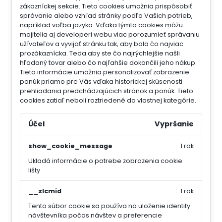
zákazníckej sekcie.
Tieto cookies umožnia prispôsobiť
správanie alebo vzhľad stránky podľa Vašich potrieb,
napríklad voľba jazyka.
Vďaka týmto cookies môžu
majitelia aj developeri webu viac porozumieť správaniu
užívateľov a vyvijať stránku tak, aby bola čo najviac
prozákaznícka. Teda aby ste čo najrýchlejšie našli
hľadaný tovar alebo čo najľahšie dokončili jeho nákup.
Tieto informácie umožnia personalizovať zobrazenie
ponúk priamo pre Vás vďaka historickej skúsenosti
prehliadania predchádzajúcich stránok a ponúk.
Tieto
cookies zatiaľ neboli roztriedené do vlastnej kategórie.
Účel
Vypršanie
show_cookie_message
1 rok
Ukladá informácie o potrebe zobrazenia cookie
lišty
__zlcmid
1 rok
Tento súbor cookie sa používa na uloženie identity
návštevníka počas návštev a preferencie