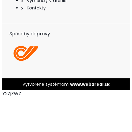
Výmena / vrátenie
Kontakty
Spôsoby dopravy
Vytvorené systémom
www.webareal.sk
Y2ZjZWZ