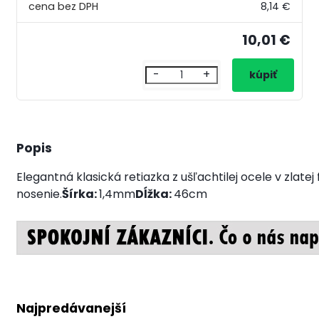
8,14 €
10,01 €
-
+
Popis
Elegantná klasická retiazka z ušľachtilej ocele v zlatej
nosenie.
Šírka:
1,4mm
Dĺžka:
46cm
Najpredávanejší