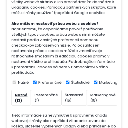
všetky webové stránky a ich prechádzaním dochádza k
ukladaniu cookies. Pomocou partnerských skriptov, ktoré
môžu stránky používať (napríklad Google analytics
Ako môžem nastaviť prácu webu s cookies?
Napriek tomu, že odporúčame povoliť používanie
všetkých typov cookies, prácu webu s nimi môžete
nastaviť podľa vlastných preferencií pomocou
checkboxov zobrazených nižšie. Po odsúhlasení
nastavenia práce s cookies môžete zmeniť svoje
rozhodnutie zmazaním či editáciou cookies priamo v
nastavení Vášho prehliadača. Podrobnejšie informácie
k premazaniu cookies nájdete v Pomocníkovi Vášho
prehliadača.
Nutné
Preferenčné
Štatistické
Marketingové
Nutné
Preferenčné
Štatistické
Marketingové
Ne
(13)
(1)
(15)
(15)
(7)
Tieto informácie sú nevyhnutné k správnemu chodu
webovej stránky ako napríklad vkladanie tovaru do
košíka, uloženie vyplnených údajov alebo prihlásenie do