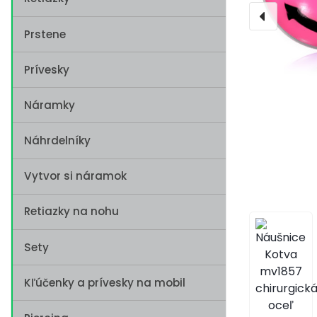
Prstene
Prívesky
Náramky
Náhrdelníky
Vytvor si náramok
Retiazky na nohu
Sety
Kľúčenky a prívesky na mobil