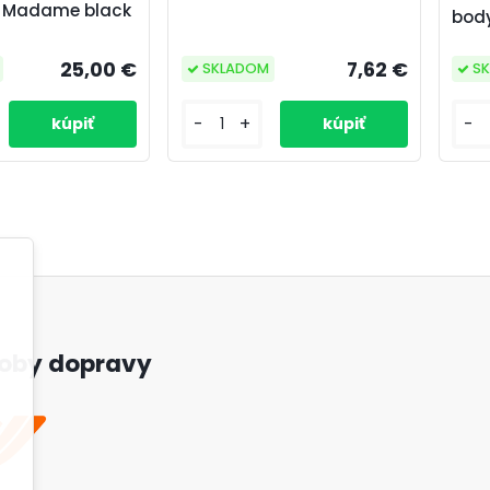
e Madame black
body
25,00 €
7,62 €
S
SKLADOM
-
-
+
oby dopravy