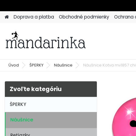
Doprava a platba
Obchodné podmienky
Ochrana 
Úvod
ŠPERKY
Náušnice
Náušnice Kotva mv1857 chi
Zvoľte kategóriu
ŠPERKY
Náušnice
Retiazky