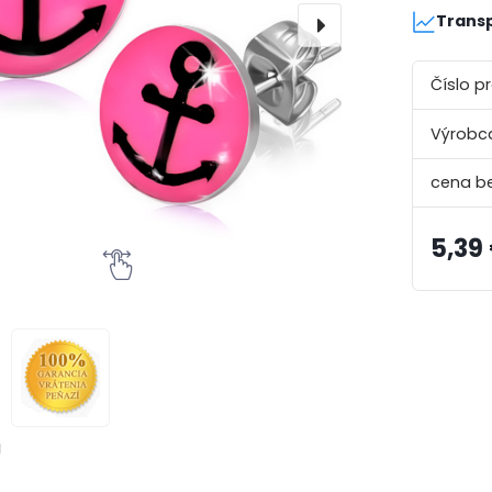
Transp
Číslo p
Výrobc
5,39