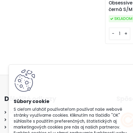
Obsessiv
černá S/M
SKLADOM
-
+
Dôležité odkazy
Spôs
S cieľom uľahčiť používateľom používať naše webové
Doprava a platba
stránky využívame cookies. Kliknutím na tlačidlo "OK"
Obchodné podmienky
súhlasíte s použitím preferenčných, štatistických aj
Ochrana osobných údajov
marketingových cookies pre nás aj našich partnerov.