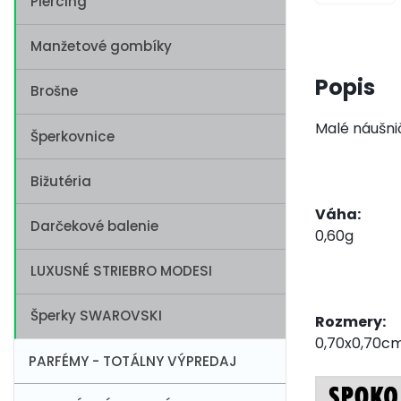
Piercing
Manžetové gombíky
Popis
Brošne
Malé náušni
Šperkovnice
Bižutéria
Váha:
Darčekové balenie
0,60g
LUXUSNÉ STRIEBRO MODESI
Šperky SWAROVSKI
Rozmery:
0,70x0,70c
PARFÉMY - TOTÁLNY VÝPREDAJ