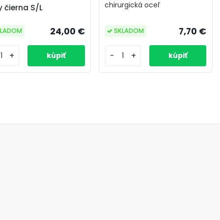
chirurgická oceľ
 čierna S/L
24,00 €
7,70 €
KLADOM
SKLADOM
+
-
+