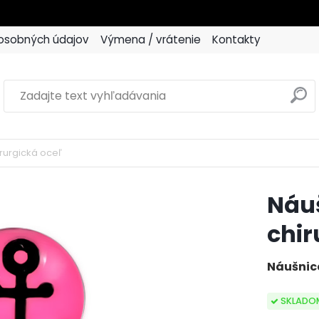
osobných údajov
Výmena / vrátenie
Kontakty
rurgická oceľ
Náu
chir
Náušnic
SKLADO