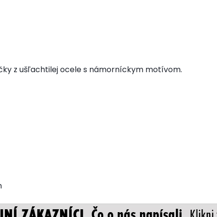
čky z ušľachtilej ocele s námorníckym motívom.
m