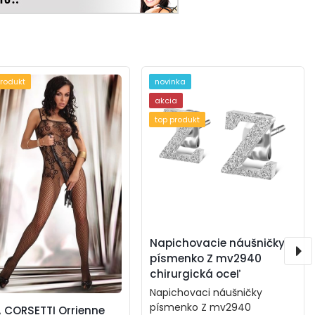
produkt
novinka
akcia
top produkt
Napichovacie náušničky
písmenko Z mv2940
chirurgická oceľ
Napichovaci náušničky
písmenko Z mv2940
A CORSETTI Orrienne