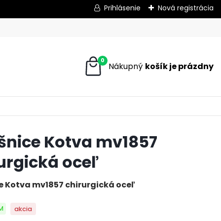
Prihlásenie
Nová registrácia
0
šnice Kotva mv1857
urgická oceľ
e Kotva mv1857 chirurgická oceľ
M
akcia