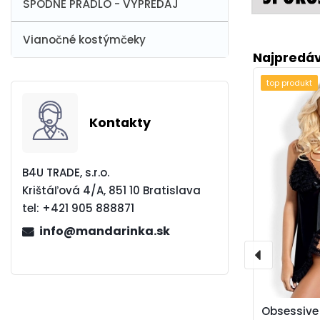
SPODNÉ PRÁDLO - VÝPREDAJ
Vianočné kostýmčeky
Najpredáv
top produkt
Kontakty
B4U TRADE, s.r.o.
Krištáľová 4/A, 851 10 Bratislava
tel:
+421 905 888871
info@mandarinka.sk
Obsessive 