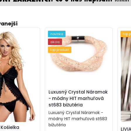
anejší
novinka
top 
akcia
top produkt
Luxusný Crystal Náramok
- módny HIT marhuľová
st683 bižutéria
Luxusný Crystal Náramok -
módny HIT marhuľová st683
bižutéria
Košielka
LIVI