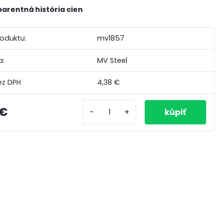
arentná história cien
roduktu:
mv1857
a:
MV Steel
4,38 €
 €
-
+