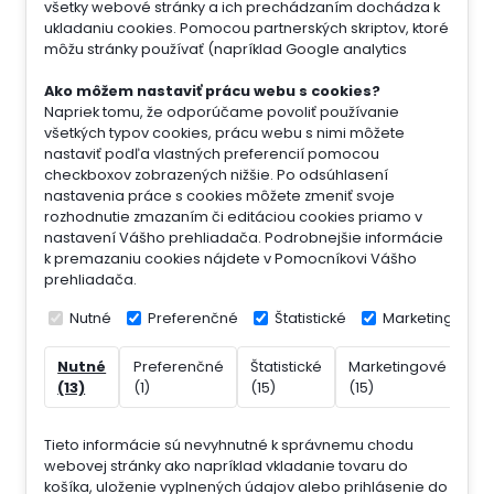
všetky webové stránky a ich prechádzaním dochádza k
ukladaniu cookies. Pomocou partnerských skriptov, ktoré
môžu stránky používať (napríklad Google analytics
Ako môžem nastaviť prácu webu s cookies?
Napriek tomu, že odporúčame povoliť používanie
všetkých typov cookies, prácu webu s nimi môžete
nastaviť podľa vlastných preferencií pomocou
checkboxov zobrazených nižšie. Po odsúhlasení
nastavenia práce s cookies môžete zmeniť svoje
rozhodnutie zmazaním či editáciou cookies priamo v
nastavení Vášho prehliadača. Podrobnejšie informácie
k premazaniu cookies nájdete v Pomocníkovi Vášho
prehliadača.
Nutné
Preferenčné
Štatistické
Marketingové
Nutné
Preferenčné
Štatistické
Marketingové
Ne
(13)
(1)
(15)
(15)
(7)
Tieto informácie sú nevyhnutné k správnemu chodu
webovej stránky ako napríklad vkladanie tovaru do
košíka, uloženie vyplnených údajov alebo prihlásenie do