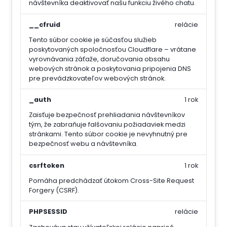
návštevníka deaktivovať našu funkciu živého chatu.
__cfruid
relácie
Tento súbor cookie je súčasťou služieb
poskytovaných spoločnosťou Cloudflare – vrátane
vyrovnávania záťaže, doručovania obsahu
webových stránok a poskytovania pripojenia DNS
pre prevádzkovateľov webových stránok.
_auth
1 rok
Zaisťuje bezpečnosť prehliadania návštevníkov
tým, že zabraňuje falšovaniu požiadaviek medzi
stránkami. Tento súbor cookie je nevyhnutný pre
bezpečnosť webu a návštevníka.
csrftoken
1 rok
Pomáha predchádzať útokom Cross-Site Request
Forgery (CSRF).
PHPSESSID
relácie