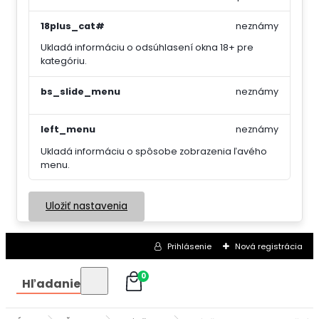
18plus_cat#
neznámy
Ukladá informáciu o odsúhlasení okna 18+ pre
kategóriu.
bs_slide_menu
neznámy
left_menu
neznámy
Ukladá informáciu o spôsobe zobrazenia ľavého
menu.
Uložiť nastavenia
Prihlásenie
Nová registrácia
0
Hľadanie