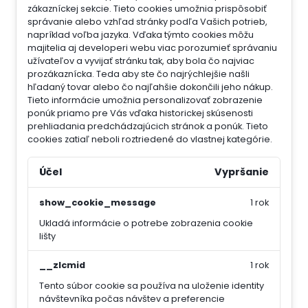
zákazníckej sekcie.
Tieto cookies umožnia prispôsobiť
správanie alebo vzhľad stránky podľa Vašich potrieb,
napríklad voľba jazyka.
Vďaka týmto cookies môžu
majitelia aj developeri webu viac porozumieť správaniu
užívateľov a vyvijať stránku tak, aby bola čo najviac
prozákaznícka. Teda aby ste čo najrýchlejšie našli
hľadaný tovar alebo čo najľahšie dokončili jeho nákup.
Tieto informácie umožnia personalizovať zobrazenie
ponúk priamo pre Vás vďaka historickej skúsenosti
prehliadania predchádzajúcich stránok a ponúk.
Tieto
cookies zatiaľ neboli roztriedené do vlastnej kategórie.
Účel
Vypršanie
show_cookie_message
1 rok
Ukladá informácie o potrebe zobrazenia cookie
lišty
__zlcmid
1 rok
Tento súbor cookie sa používa na uloženie identity
návštevníka počas návštev a preferencie