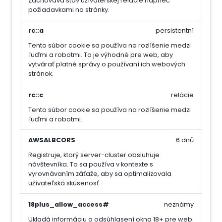
Zachováva stav užívateľskej relácie naprieč
požiadavkami na stránky.
rc::a
persistentní
Tento súbor cookie sa používa na rozlíšenie medzi
ľuďmi a robotmi. To je výhodné pre web, aby
vytvárať platné správy o používaní ich webových
stránok.
rc::c
relácie
Tento súbor cookie sa používa na rozlíšenie medzi
ľuďmi a robotmi.
AWSALBCORS
6 dnů
Registruje, ktorý server-cluster obsluhuje
návštevníka. To sa používa v kontexte s
vyrovnávaním záťaže, aby sa optimalizovala
užívateľská skúsenosť.
18plus_allow_access#
neznámy
Ukladá informáciu o odsúhlasení okna 18+ pre web.