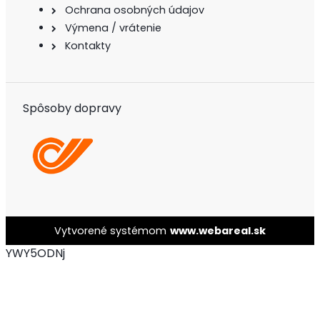
Ochrana osobných údajov
Výmena / vrátenie
Kontakty
Spôsoby dopravy
Vytvorené systémom
www.webareal.sk
YWY5ODNj