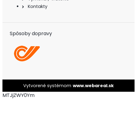
Kontakty
Spôsoby dopravy
Vytvorené systémom
www.webareal.sk
MTJjZWY0Ym