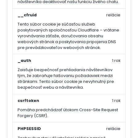
návštevníka deaktivovať našu funkciu živého chatu.
__cfruid
relácie
Tento súbor cookie je súčasťou služieb
poskytovaných spoločnosťou Cloudflare – vrátane
vyrovnávania záťaže, doručovania obsahu
webových stránok a poskytovania pripojenia DNS
pre prevádzkovateľov webových stránok.
_auth
1 rok
Zaisťuje bezpečnosť prehliadania návštevníkov
tým, že zabraňuje falšovaniu požiadaviek medzi
stránkami. Tento súbor cookie je nevyhnutný pre
bezpečnosť webu a návštevníka.
csrftoken
1 rok
Pomáha predchádzať útokom Cross-Site Request
Forgery (CSRF).
PHPSESSID
relácie