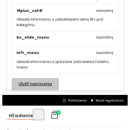
18plus_cat#
neznámy
Ukladá informáciu o odsúhlasení okna 18+ pre
kategóriu.
bs_slide_menu
neznámy
left_menu
neznámy
Ukladá informáciu o spôsobe zobrazenia ľavého
menu.
Uložiť nastavenia
Prihlásenie
Nová registrácia
0
Hľadanie