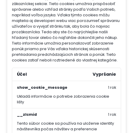
zákazníckej sekcie.
Tieto cookies umožnia prispôsobiť
správanie alebo vzhľad stránky podľa Vašich potrieb,
napríklad voľba jazyka.
Vďaka týmto cookies môžu
majitelia aj developeri webu viac porozumieť správaniu
užívateľov a vyvijať stránku tak, aby bola čo najviac
prozákaznícka. Teda aby ste čo najrýchlejšie našli
hľadaný tovar alebo čo najľahšie dokončili jeho nákup.
Tieto informácie umožnia personalizovať zobrazenie
ponúk priamo pre Vás vďaka historickej skúsenosti
prehliadania predchádzajúcich stránok a ponúk.
Tieto
cookies zatiaľ neboli roztriedené do vlastnej kategórie.
Účel
Vypršanie
show_cookie_message
1 rok
Ukladá informácie o potrebe zobrazenia cookie
lišty
__zlcmid
1 rok
Tento súbor cookie sa používa na uloženie identity
návštevníka počas návštev a preferencie