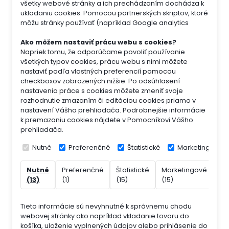
všetky webové stránky a ich prechádzaním dochádza k
ukladaniu cookies. Pomocou partnerských skriptov, ktoré
môžu stránky používať (napríklad Google analytics
Ako môžem nastaviť prácu webu s cookies?
Napriek tomu, že odporúčame povoliť používanie
všetkých typov cookies, prácu webu s nimi môžete
nastaviť podľa vlastných preferencií pomocou
checkboxov zobrazených nižšie. Po odsúhlasení
nastavenia práce s cookies môžete zmeniť svoje
rozhodnutie zmazaním či editáciou cookies priamo v
nastavení Vášho prehliadača. Podrobnejšie informácie
k premazaniu cookies nájdete v Pomocníkovi Vášho
prehliadača.
Nutné
Preferenčné
Štatistické
Marketingové
Nutné
Preferenčné
Štatistické
Marketingové
Ne
(13)
(1)
(15)
(15)
(7)
Tieto informácie sú nevyhnutné k správnemu chodu
webovej stránky ako napríklad vkladanie tovaru do
košíka, uloženie vyplnených údajov alebo prihlásenie do