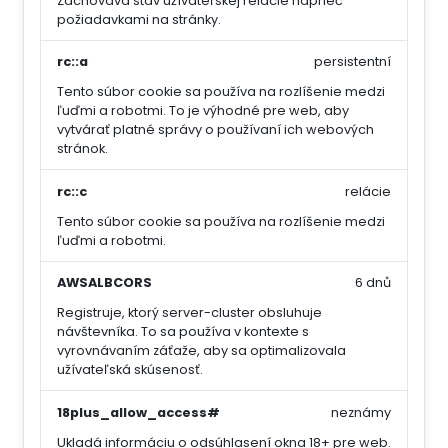
Zachováva stav užívateľskej relácie naprieč
požiadavkami na stránky.
rc::a
persistentní
Tento súbor cookie sa používa na rozlíšenie medzi
ľuďmi a robotmi. To je výhodné pre web, aby
vytvárať platné správy o používaní ich webových
stránok.
rc::c
relácie
Tento súbor cookie sa používa na rozlíšenie medzi
ľuďmi a robotmi.
AWSALBCORS
6 dnů
Registruje, ktorý server-cluster obsluhuje
návštevníka. To sa používa v kontexte s
vyrovnávaním záťaže, aby sa optimalizovala
užívateľská skúsenosť.
18plus_allow_access#
neznámy
Ukladá informáciu o odsúhlasení okna 18+ pre web.