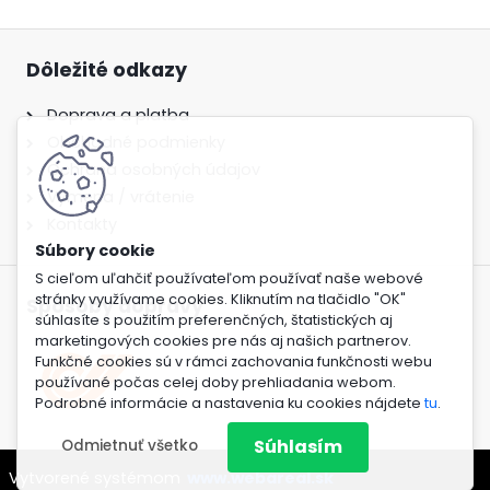
Dôležité odkazy
Doprava a platba
Obchodné podmienky
Ochrana osobných údajov
Výmena / vrátenie
Kontakty
S cieľom uľahčiť používateľom používať naše webové
stránky využívame cookies. Kliknutím na tlačidlo "OK"
Spôsoby dopravy
súhlasíte s použitím preferenčných, štatistických aj
marketingových cookies pre nás aj našich partnerov.
Funkčné cookies sú v rámci zachovania funkčnosti webu
používané počas celej doby prehliadania webom.
Podrobné informácie a nastavenia ku cookies nájdete
tu
.
Súhlasím
Odmietnuť všetko
Vytvorené systémom
www.webareal.sk