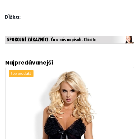
Dĺžka:
Najpredávanejší
top produkt