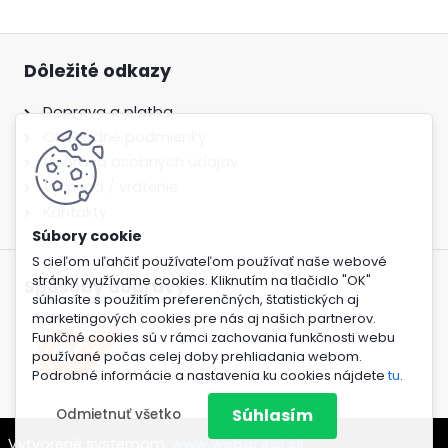
Dôležité odkazy
Doprava a platba
Obchodné podmienky
Ochrana osobných údajov
Výmena / vrátenie
Kontakty
S cieľom uľahčiť používateľom používať naše webové
stránky využívame cookies. Kliknutím na tlačidlo "OK"
Spôsoby dopravy
súhlasíte s použitím preferenčných, štatistických aj
marketingových cookies pre nás aj našich partnerov.
Funkčné cookies sú v rámci zachovania funkčnosti webu
používané počas celej doby prehliadania webom.
Podrobné informácie a nastavenia ku cookies nájdete
tu
.
Súhlasím
Odmietnuť všetko
Vytvorené systémom
www.webareal.sk