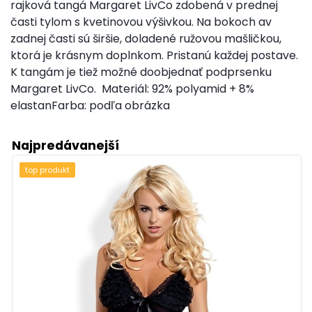
rajková tangá Margaret LivCo zdobená v prednej
časti tylom s kvetinovou výšivkou. Na bokoch av
zadnej časti sú širšie, doladené ružovou mašličkou,
ktorá je krásnym doplnkom. Pristanú každej postave.
K tangám je tiež možné doobjednať podprsenku
Margaret LivCo. Materiál: 92% polyamid + 8%
elastanFarba: podľa obrázka
Najpredávanejší
top produkt