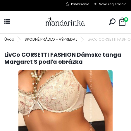
Prihlásenie
Nová registrácia
0
Úvod
SPODNÉ PRÁDLO - VÝPREDAJ
LivCo CORSETTI FASHI
LivCo CORSETTI FASHION Dámske tanga
Margaret S podľa obrázka